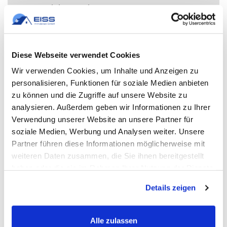
Immobilien GmbH
Immobilienmakler Magstadt | EISS Immobilien
GmbH
Immobilie verkaufen in Grafenau | EISS
Diese Webseite verwendet Cookies
Immobilien GmbH
Wir verwenden Cookies, um Inhalte und Anzeigen zu
Immobilie verkaufen in Schönaich | EISS
personalisieren, Funktionen für soziale Medien anbieten
Immobilien GmbH
zu können und die Zugriffe auf unsere Website zu
WEITERE
analysieren. Außerdem geben wir Informationen zu Ihrer
Verwendung unserer Website an unsere Partner für
Die Rückkehr der Großanleger: Neue Chancen
soziale Medien, Werbung und Analysen weiter. Unsere
und Herausforderungen auf dem deutschen
Partner führen diese Informationen möglicherweise mit
Immobilienmarkt
weiteren Daten zusammen, die Sie ihnen bereitgestellt
Eigentümer und Mieter müssen ab 2025 die
haben oder die sie im Rahmen Ihrer Nutzung der Dienste
gesammelt haben.
neue Grundsteuer zahlen. Wie stark wird die
Details zeigen
Grundsteuer in Ihrer Stadt ansteigen?
EZB vor intensivem Zinssenkungskurs: Was
Experten über die Zukunft der europäischen
Alle zulassen