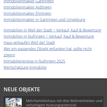
Immobilienmakler Gärtringen
Immobilienmakler Aidlingen
Immobilienmakler Ehningen
Immobilienmakler in Gärtringen und Umgebung
Immobilien in Weil der Stadt | Verkauf, Kauf & Bewertung
Immobilien in Nufringen | Verkauf, Kauf & Bewertung
Haus verkaufen Weil der Stadt
Wer ein passendes Objekt gefunden hat, sollte nicht
zögern
Immobilienpreise in Nufringen 2025
Wertschätzung Immobilie
NEUE OBJEKTE
Mehrfamilienhaus mit drei Wohneinheiten und
vielseitigem Nutzungspotenzial