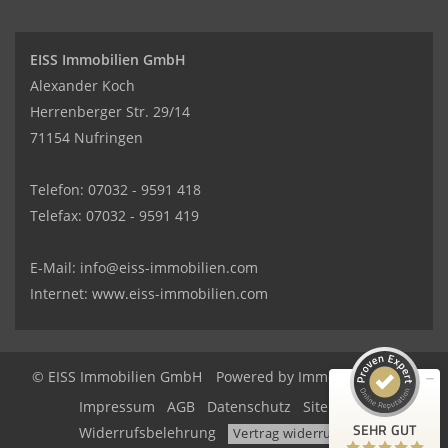
EISS Immobilien GmbH
Alexander Koch
Herrenberger Str. 29/14
71154 Nufringen
Telefon: 07032 - 9591 418
Telefax: 07032 - 9591 419
Kundenbewertungen und Erfahrungen zu
EISS Immobilien GmbH
E-Mail:
info@eiss-immobilien.com
SEHR GUT
100%
Internet: www.eiss-immobilien.com
Empfehlungen auf
ProvenExpert.com
4,95 / 5,00
3
96
© EISS Immobilien GmbH
Powered by Immonia GmbH
Bewertungen auf
Impressum
AGB
Datenschutz
Sitemap
Bewertungen von 3
ProvenExpert.com
anderen Quellen
SEHR GUT
Widerrufsbelehrung
Vertrag widerrufen