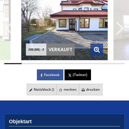
VERKAUFT
200.000,- €
Facebook
(Twitter)
Notizblock (
)
merken
drucken
Objektart