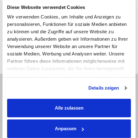
Kurzfristige Änderungen oder unpräzise Angaben führen
Diese Webseite verwendet Cookies
häufig zu Missverständnissen. Strukturierte
Wir verwenden Cookies, um Inhalte und Anzeigen zu
Terminabstimmung ist hier entscheidend.
personalisieren, Funktionen für soziale Medien anbieten
zu können und die Zugriffe auf unsere Website zu
Die Leistungsgarantie sorgt dafür, dass diese Themen
analysieren. Außerdem geben wir Informationen zu Ihrer
Verwendung unserer Website an unsere Partner für
frühzeitig angesprochen und alle relevanten Schritte
soziale Medien, Werbung und Analysen weiter. Unsere
nachvollziehbar dokumentiert werden.
Partner führen diese Informationen möglicherweise mit
weiteren Daten zusammen, die Sie ihnen bereitgestellt
haben oder die sie im Rahmen Ihrer Nutzung der Dienste
gesammelt haben.
Details zeigen
Häufige Fragen zur
Leistungsgarantie
Alle zulassen
Was bedeutet
Anpassen
„Leistungsgarantie“ im