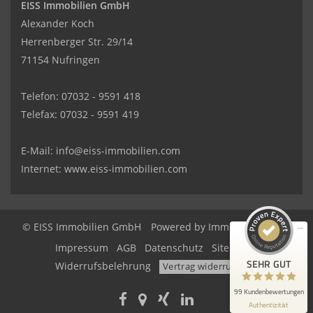
EISS Immobilien GmbH
Alexander Koch
Herrenberger Str. 29/14
71154 Nufringen
Telefon: 07032 - 9591 418
Telefax: 07032 - 9591 419
Kundenbewertungen und Erfahrungen zu
EISS Immobilien GmbH
E-Mail:
info@eiss-immobilien.com
SEHR GUT
100%
Internet: www.eiss-immobilien.com
Empfehlungen auf
ProvenExpert.com
4,95 / 5,00
3
96
© EISS Immobilien GmbH
Powered by Immonia GmbH
Bewertungen auf
Impressum
AGB
Datenschutz
Sitemap
Bewertungen von 3
ProvenExpert.com
anderen Quellen
SEHR GUT
Widerrufsbelehrung
Vertrag widerrufen
Blick aufs ProvenExpert-Profil werfen
99 Kundenbewertungen
Authentizität
7.8.2026