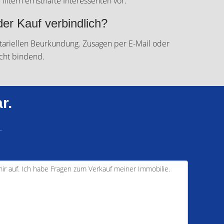
 filtern ernsthafte Interessenten vor.
der Kauf verbindlich?
otariellen Beurkundung. Zusagen per E-Mail oder
icht bindend.
r.
.