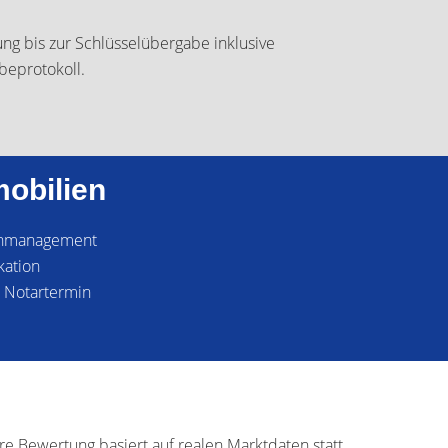
ung bis zur Schlüsselübergabe inklusive
eprotokoll.
mobilien
tenmanagement
ation
m Notartermin
e Bewertung basiert auf realen Marktdaten statt