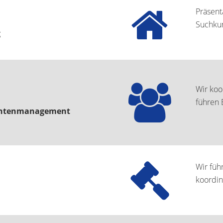
Präsent
Suchkun
g
Wir koo
führen 
sentenmanagement
Wir füh
koordin