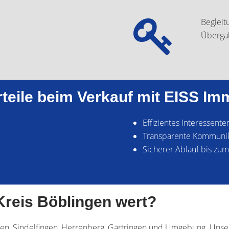
Begleit
Übergab
rteile beim Verkauf mit EISS Im
Effizientes Interessen
Transparente Kommunik
Sicherer Ablauf bis zu
 Kreis Böblingen wert?
gen, Sindelfingen, Herrenberg, Gärtringen und Umgebung. Unser