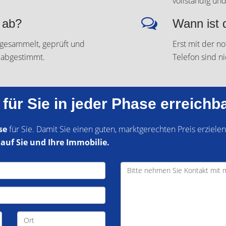
vollständig und
 ab?
Wann ist 
 gesammelt, geprüft und
Erst mit der n
r abgestimmt.
Telefon sind n
ür Sie in jeder Phase erreichba
se
für Sie. Damit Sie einen guten, marktgerechten Preis erzielen
auf Sie und Ihre Immobilie.