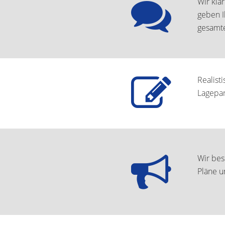
Wir klä
geben I
gesamte
Realist
Lagepar
Wir bes
Pläne u