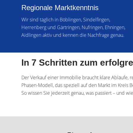
Regionale Marktkenntnis
Wir sind täglich in Böblingen, Sindelfingen,
Herrenberg und Gärtringen, Nufringen, Ehningen,
Aidlingen aktiv und kennen die Nachfrage genau.
In 7 Schritten zum erfolgr
Der Verkauf einer Immobilie braucht klare Abläufe, 
Phasen-Modell, das speziell auf den Markt im Kreis B
So wissen Sie jederzeit genau, was passiert – und wi