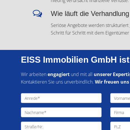
niedrig verursacht finanzielle Verluste.
Wie läuft die Verhandlung
Seriöse Angebote werden strukturiert
Schritt für Schritt mit dem Eigentüme
EISS Immobilien GmbH ist f
Wir arbeiten
engagiert
und mit all
unserer Experti
Kontaktieren Sie uns unverbindlich.
Wir freuen uns 