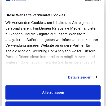
Sie können steuerlich relevant sein, müssen
aber sauber nachweisbar sein.
Diese Webseite verwendet Cookies
Wir verwenden Cookies, um Inhalte und Anzeigen zu
personalisieren, Funktionen für soziale Medien anbieten
Kurze Einschätzung zur
zu können und die Zugriffe auf unsere Website zu
analysieren. Außerdem geben wir Informationen zu Ihrer
Steuersituation
Verwendung unserer Website an unsere Partner für
soziale Medien, Werbung und Analysen weiter. Unsere
Wenn Sie unsicher sind, ob beim Verkauf Steuern anfallen,
Partner führen diese Informationen möglicherweise mit
lohnt sich ein kurzer Blick auf Haltedauer und Nutzung. Auf
weiteren Daten zusammen, die Sie ihnen bereitgestellt
Wunsch helfen wir dabei, die Fakten sauber zu sortieren,
haben oder die sie im Rahmen Ihrer Nutzung der Dienste
bevor Sie Entscheidungen treffen.
gesammelt haben.
Details zeigen
Alle zulassen