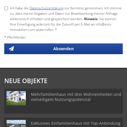
Ich habe die
Datenschutzerklärung
zur Kenntnis genommen. Ich stimme
zu, dass meine Angaben und Daten zur Beantwortung meiner Anfrage
elektronisch erhoben und gespeichert werden.
Hinweis
: Sie können
Ihre Einwilligung jederzeit für die Zukunft per E-Mail an info@eiss-
immobilien.com widerrufen. *
* Pflichtfelder
Absenden
NEUE OBJEKTE
Mehrfamilienhaus mit drei Wohneinheiten und
vielseitigem Nutzungspotenzial
Exklusives Einfamilienhaus mit Top-Anbindung