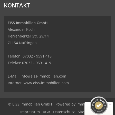
KONTAKT
EISS Immobilien GmbH
Alexander Koch
Herrenberger Str. 29/14
71154 Nufringen
Telefon: 07032 - 9591 418
Telefax: 07032 - 9591 419
Kundenbewertungen und Erfahrungen zu
EISS Immobilien GmbH
E-Mail:
info@eiss-immobilien.com
SEHR GUT
100%
Internet: www.eiss-immobilien.com
Empfehlungen auf
ProvenExpert.com
4,95 / 5,00
3
96
© EISS Immobilien GmbH
Powered by Immonia GmbH
Bewertungen auf
Impressum
AGB
Datenschutz
Sitemap
Bewertungen von 3
ProvenExpert.com