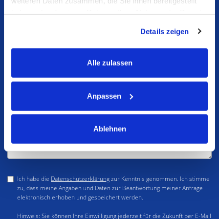
weiteren Daten zusammen, die Sie ihnen bereitgestellt
haben oder die sie im Rahmen Ihrer Nutzung der Dienste
gesammelt haben.
Details zeigen
Alle zulassen
Anpassen
Ablehnen
Ich habe die
Datenschutzerklärung
zur Kenntnis genommen. Ich stimme
zu, dass meine Angaben und Daten zur Beantwortung meiner Anfrage
elektronisch erhoben und gespeichert werden.
Hinweis: Sie können Ihre Einwilligung jederzeit für die Zukunft per E-Mail