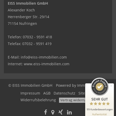
EISS Immobilien GmbH
Alexander Koch
Herrenberger Str. 29/14
71154 Nufringen
Telefon: 07032 - 9591 418
Telefax: 07032 - 9591 419
Kundenbewertungen und Erfahrungen zu
EISS Immobilien GmbH
E-Mail:
info@eiss-immobilien.com
SEHR GUT
100%
Internet: www.eiss-immobilien.com
Empfehlungen auf
ProvenExpert.com
4,95 / 5,00
3
96
© EISS Immobilien GmbH
Powered by Immonia GmbH
Bewertungen auf
Impressum
AGB
Datenschutz
Sitemap
Bewertungen von 3
ProvenExpert.com
anderen Quellen
SEHR GUT
Widerrufsbelehrung
Vertrag widerrufen
Blick aufs ProvenExpert-Profil werfen
99 Kundenbewertungen
Authentizität
7.8.2026