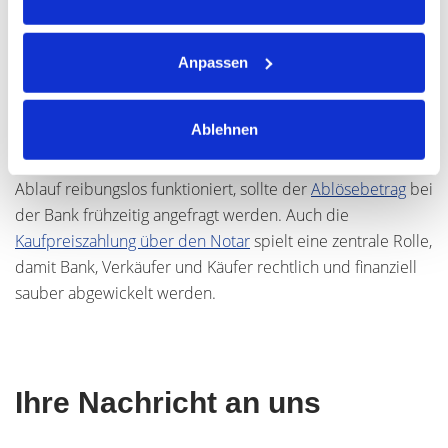
Ebenfalls wichtig ist die Frage, wie die
Grundschuld
beim
Verkauf geregelt wird und ob eine Löschung oder
Ablösung notwendig ist.
Anpassen
Viele Eigentümer möchten außerdem wissen, was passiert,
Ablehnen
wenn die
Restschuld
höher als der Kaufpreis ist und wie
man diese Situation in der Praxis lösen kann. Damit der
Ablauf reibungslos funktioniert, sollte der
Ablösebetrag
bei
der Bank frühzeitig angefragt werden. Auch die
Kaufpreiszahlung über den Notar
spielt eine zentrale Rolle,
damit Bank, Verkäufer und Käufer rechtlich und finanziell
sauber abgewickelt werden.
Ihre Nachricht an uns