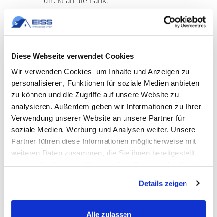
direkt an die Bank.
Welche Unterlagen brauche ich
früh?
Diese Webseite verwendet Cookies
Ablöseanfrage, Darlehensdaten und die
Wir verwenden Cookies, um Inhalte und Anzeigen zu
üblichen Verkaufsunterlagen bereithalten.
personalisieren, Funktionen für soziale Medien anbieten
zu können und die Zugriffe auf unsere Website zu
analysieren. Außerdem geben wir Informationen zu Ihrer
Verwendung unserer Website an unsere Partner für
Wichtige Detailfragen beim
soziale Medien, Werbung und Analysen weiter. Unsere
Hausverkauf trotz Kredit
Partner führen diese Informationen möglicherweise mit
weiteren Daten zusammen, die Sie ihnen bereitgestellt
haben oder die sie im Rahmen Ihrer Nutzung der Dienste
Wenn Sie Ihr Haus verkaufen möchten und noch ein Kredit
gesammelt haben.
läuft, tauchen meist ähnliche Detailfragen auf. Besonders
Details zeigen
häufig geht es um die
Vorfälligkeitsentschädigung
beim
Hausverkauf, die je nach Darlehensvertrag entstehen kann.
Alle zulassen