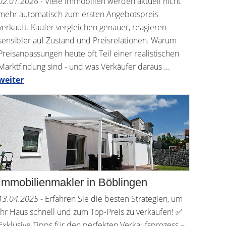
02.01.2026
- Viele Immobilien werden aktuell nicht
mehr automatisch zum ersten Angebotspreis
verkauft. Käufer vergleichen genauer, reagieren
sensibler auf Zustand und Preisrelationen. Warum
Preis­anpassungen heute oft Teil einer realistischen
Marktfindung sind - und was Verkäufer daraus ...
weiter
Immobilienmakler in Böblingen
13.04.2025
- Erfahren Sie die besten Strategien, um
Ihr Haus schnell und zum Top-Preis zu verkaufen! ✅
Exklusive Tipps für den perfekten Verkaufsprozess –