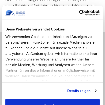
nachvollziehbare Vertriebsstruktur sorgt dafür, dass alle
Beteiligten auf demselben Stand bleiben und
Interessenten ein stimmiges Gesamtbild erhalten.
Diese Webseite verwendet Cookies
Wir verwenden Cookies, um Inhalte und Anzeigen zu
personalisieren, Funktionen für soziale Medien anbieten
FAQ zum Bauträgervertrieb
zu können und die Zugriffe auf unsere Website zu
analysieren. Außerdem geben wir Informationen zu Ihrer
Verwendung unserer Website an unsere Partner für
Welche Unterlagen benötigen
soziale Medien, Werbung und Analysen weiter. Unsere
Interessenten im
Partner führen diese Informationen möglicherweise mit
weiteren Daten zusammen, die Sie ihnen bereitgestellt
Neubauvertrieb am häufigsten?
haben oder die sie im Rahmen Ihrer Nutzung der Dienste
Die Baubeschreibung ist für Interessenten in
gesammelt haben.
Details zeigen
der Regel das wichtigste Dokument. Sie fasst
alle relevanten technischen und gestalterischen