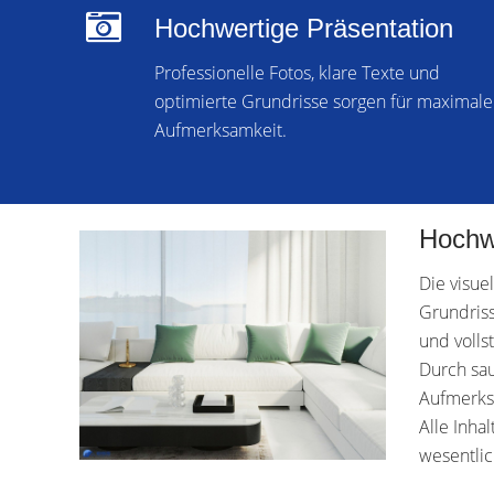
Hochwertige Präsentation
Professionelle Fotos, klare Texte und
optimierte Grundrisse sorgen für maximale
Aufmerksamkeit.
Hochw
Die visue
Grundriss
und volls
Durch sau
Aufmerksa
Alle Inha
wesentlic