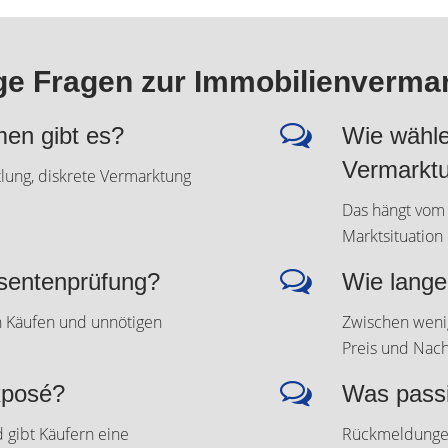
ge Fragen zur Immobilienverma
en gibt es?
Wie wähle 
Vermarktu
tlung, diskrete Vermarktung
Das hängt vom 
Marktsituation
essentenprüfung?
Wie lange
en Käufen und unnötigen
Zwischen weni
Preis und Nach
xposé?
Was passi
 gibt Käufern eine
Rückmeldungen