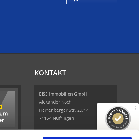
Kundenbewertungen und Erfahrungen zu
EISS Immobilien GmbH
100%
KONTAKT
SEHR GUT
Empfehlungen auf
ProvenExpert.com
4,95 / 5,00
EISS Immobilien GmbH
96
3
Alexander Koch
Bewertungen von 3
Bewertungen auf
Herrenberger Str. 29/14
anderen Quellen
ProvenExpert.com
71154 Nufringen
Blick aufs ProvenExpert-Profil werfen
Telefon: 07032 - 9591 418
SEHR GUT