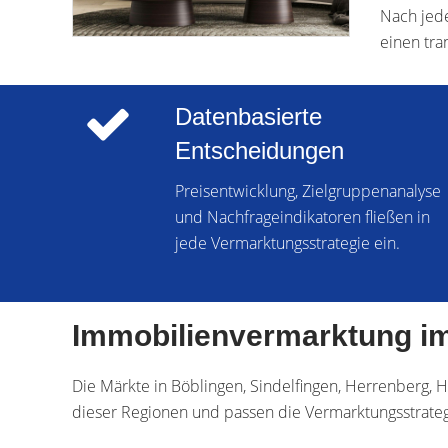
Nach jede
einen tra
Datenbasierte
Entscheidungen
Preisentwicklung, Zielgruppenanalyse
und Nachfrageindikatoren fließen in
jede Vermarktungsstrategie ein.
Immobilienvermarktung im K
Die Märkte in Böblingen, Sindelfingen, Herrenberg, 
dieser Regionen und passen die Vermarktungsstrategi