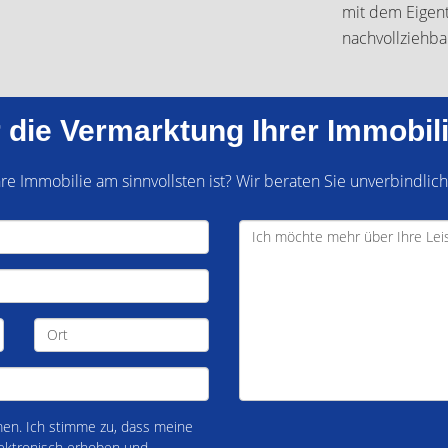
mit dem Eigen
nachvollziehba
 die Vermarktung Ihrer Immobil
e Immobilie am sinnvollsten ist? Wir beraten Sie unverbindlich
n. Ich stimme zu, dass meine
ektronisch erhoben und