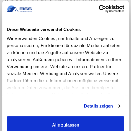
sind ein erfahrenes Team von Immobilienmaklern und
stehen Ihnen als kompetenter, vertrauenswürdiger und
leidenschaftlicher Partner in der Immobilienvermittlung
zur Seite. Unser Ziel ist es, Verkäufer und Käufer
Diese Webseite verwendet Cookies
zusammenzuführen und das beste Ergebnis für alle
Wir verwenden Cookies, um Inhalte und Anzeigen zu
Beteiligten zu erzielen.
personalisieren, Funktionen für soziale Medien anbieten
zu können und die Zugriffe auf unsere Website zu
Gründungsdatum: 2003
analysieren. Außerdem geben wir Informationen zu Ihrer
Adresse: Chauseestraße 1, 39218 Schönebeck
Verwendung unserer Website an unsere Partner für
soziale Medien, Werbung und Analysen weiter. Unsere
Unsere Stärken
Partner führen diese Informationen möglicherweise mit
weiteren Daten zusammen, die Sie ihnen bereitgestellt
Was zeichnet uns aus? Unsere besondere Stärke liegt in
haben oder die sie im Rahmen Ihrer Nutzung der Dienste
unserer starken Präsenz in der Region. Wir sind
gesammelt haben.
Details zeigen
spezialisiert auf die Vermittlung von Wohn- und
Geschäftsimmobilien in Magdeburg, Schönebeck und
Umgebung. Mit unserer langjährigen Erfahrung und
Alle zulassen
unserem Netzwerk sind wir in der Lage, maßgeschneiderte