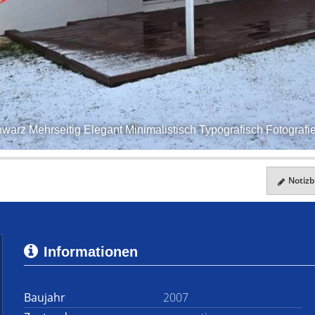
warz Mehrseitig Elegant Minimalistisch Typografisch Fotografie 
Notizbl
Informationen
Baujahr
2007