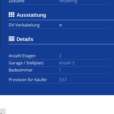
Zustand
neuwertig
Ausstattung
DV-Verkabelung
Details
Anzahl Etagen
2
Garage / Stellplatz
Anzahl 3
Badezimmer
1
Provision für Käufer
3,57
es