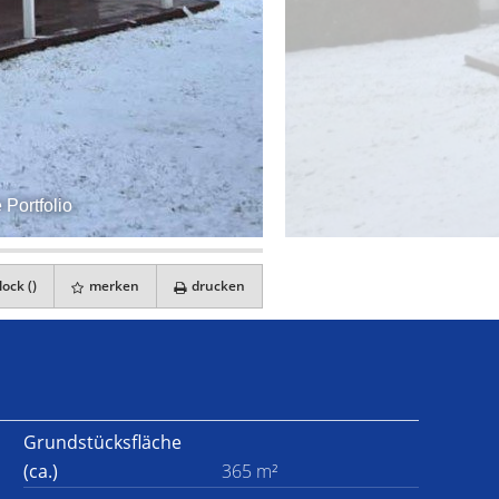
Portfolio
ock (
)
merken
drucken
Grundstücksfläche
(ca.)
365 m²