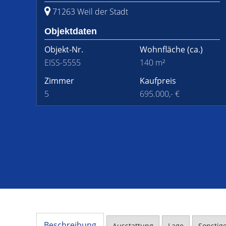
71263 Weil der Stadt
Objektdaten
Objekt-Nr.
Wohnfläche
(ca.)
EISS-5555
140 m²
Zimmer
Kaufpreis
5
695.000,- €
Beschreibung
Ausstattung
Lage
Sonstig