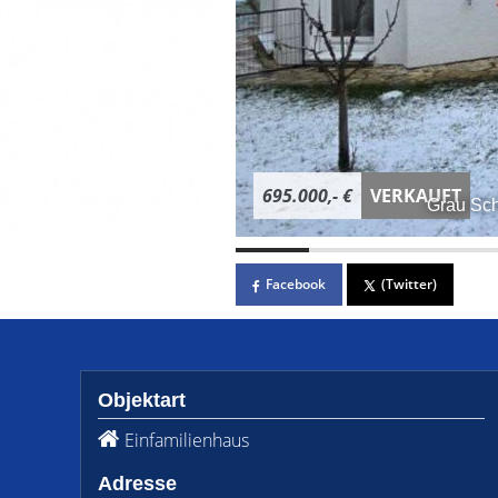
695.000,- €
VERKAUFT
Grau Sch
Facebook
(Twitter)
Objektart
Einfamilienhaus
Adresse