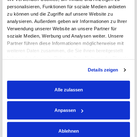
dem neuesten Stand der Markt- und Branchenstandards.
personalisieren, Funktionen für soziale Medien anbieten
zu können und die Zugriffe auf unsere Website zu
analysieren. Außerdem geben wir Informationen zu Ihrer
Verwendung unserer Website an unsere Partner für
soziale Medien, Werbung und Analysen weiter. Unsere
Partner führen diese Informationen möglicherweise mit
weiteren Daten zusammen, die Sie ihnen bereitgestellt
haben oder die sie im Rahmen Ihrer Nutzung der Dienste
Weitere Immobilien-Services
gesammelt haben.
Details zeigen
für Sie
Alle zulassen
Anpassen
Ablehnen