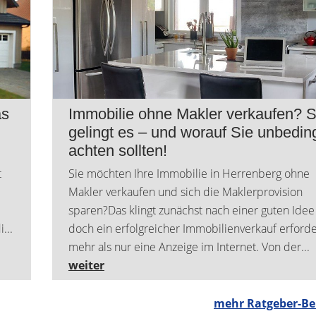
vielseitigem
Anbindung nach B
Nutzungspotenzial
und Stuttgart
ZUM EXPOSE
ZUM EXPOS
as
Immobilie ohne Makler verkaufen? 
gelingt es – und worauf Sie unbedin
achten sollten!
t
Sie möchten Ihre Immobilie in Herrenberg ohne
Makler verkaufen und sich die Maklerprovision
sparen?Das klingt zunächst nach einer guten Idee
...
doch ein erfolgreicher Immobilienverkauf erforde
mehr als nur eine Anzeige im Internet. Von der...
weiter
mehr Ratgeber-Be