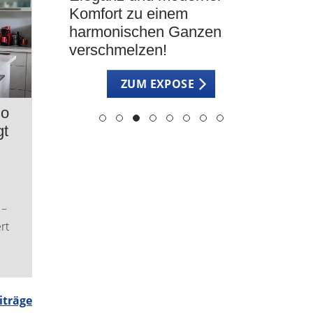
öblingen
Komfort zu einem
viel Li
harmonischen Ganzen
Raumge
verschmelzen!
E
ZUM EXPOSE
So
gt
 –
rt
iträge