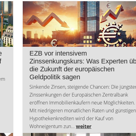
e
EZB vor intensivem
f
Zinssenkungskurs: Was Experten üb
die Zukunft der europäischen
Geldpolitik sagen
dem
Sinkende Zinsen, steigende Chancen: Die jüngste
Zinssenkungen der Europäischen Zentralbank
eröffnen Immobilienkäufern neue Möglichkeiten.
Mit niedrigeren monatlichen Raten und günstigen
Hypothekenkrediten wird der Kauf von
Mehrfamilienhaus mit drei
Exklusives
Wohneigentum zun...
weiter
Wohneinheiten und
Einfamilienhaus m