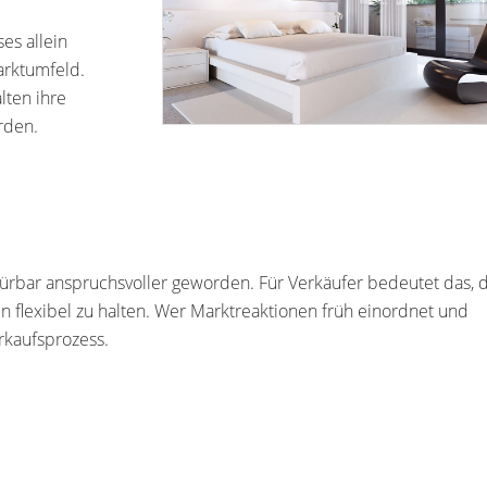
es allein
arktumfeld.
lten ihre
rden.
pürbar anspruchsvoller geworden. Für Verkäufer bedeutet das, 
en flexibel zu halten. Wer Marktreaktionen früh einordnet und
Wissenswertes r
erkaufsprozess.
den Bodenrichtwer
Herrenberg
Sie möchten eine Immobi
Herrenberg verkaufen? 
schon, wie viel Sie für Ihr