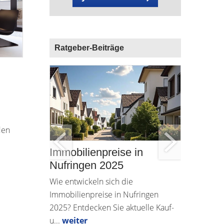
Ratgeber-Beiträge
den
und um
Immobilienpreise in
Immobil
t in
Nufringen 2025
wieder a
richtig
Wie entwickeln sich die
Kaufen 
lie in
Immobilienpreise in Nufringen
Wissen Sie
2025? Entdecken Sie aktuelle Kauf-
Die Preise
...
weiter
u...
weiter
Sie jetzt.