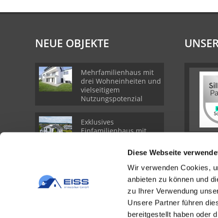
NEUE OBJEKTE
UNSER
Mehrfamilienhaus mit
drei Wohneinheiten und
vielseitigem
Nutzungspotenzial
Exklusives
Einfamilienhaus mit
Top-Anbindung nach
Böblingen und Stuttgart
Diese Webseite verwende
Wir verwenden Cookies, um
Provisionsfrei
anbieten zu können und di
Penthousewohnung mit
viel Licht und
zu Ihrer Verwendung unser
großzügiger
Unsere Partner führen die
Raumgestaltung
bereitgestellt haben oder