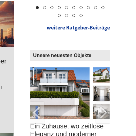
an, besond
weitere Ratgeber-Beiträge
Unsere neuesten Objekte
er
n
Ein Zuhause, wo zeitlose
Provisio
it Top-
Eleganz und moderner
Pentho