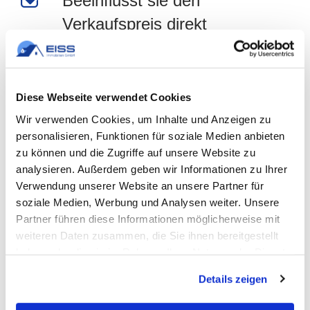
Beeinflusst sie den
Verkaufspreis direkt
Nein. Der Marktpreis bleibt gleich, Ihr
Nettoerlös sinkt nur.
Diese Webseite verwendet Cookies
Wir verwenden Cookies, um Inhalte und Anzeigen zu
Den gesamten Überblick finden Sie auf der Seite:
Haus
personalisieren, Funktionen für soziale Medien anbieten
verkaufen trotz Kredit / Restschuld.
zu können und die Zugriffe auf unsere Website zu
analysieren. Außerdem geben wir Informationen zu Ihrer
Verwendung unserer Website an unsere Partner für
soziale Medien, Werbung und Analysen weiter. Unsere
Kurze Einschätzung zur
Partner führen diese Informationen möglicherweise mit
Vorfälligkeitsentschädigung
weiteren Daten zusammen, die Sie ihnen bereitgestellt
haben oder die sie im Rahmen Ihrer Nutzung der Dienste
Wenn Sie Ihre Immobilie verkaufen möchten und noch ein
gesammelt haben.
Details zeigen
Kredit läuft, kann eine kurze Klärung mit der Bank viel Zeit
und Geld sparen. Auf Wunsch prüfen wir gemeinsam die