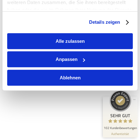
weiteren Daten zusammen, die Sie ihnen bereitgestellt
haben oder die sie im Rahmen Ihrer Nutzung der Dienste
gesammelt haben.
Details zeigen
Alle zulassen
Kundenbewertungen und Erfahrungen zu
EISS Immobilien GmbH
Anpassen
SEHR GUT
100%
Ablehnen
Empfehlungen auf
ProvenExpert.com
4,95 / 5,00
3
99
Bewertungen auf
Bewertungen von 3
ProvenExpert.com
anderen Quellen
SEHR GUT
Blick aufs ProvenExpert-Profil werfen
102 Kundenbewertungen
Authentizität
3.7.2026