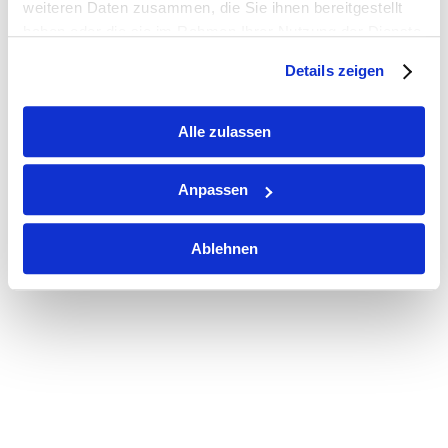
weiteren Daten zusammen, die Sie ihnen bereitgestellt
haben oder die sie im Rahmen Ihrer Nutzung der Dienste
gesammelt haben.
Details zeigen
Alle zulassen
Kundenbewertungen und Erfahrungen zu
EISS Immobilien GmbH
Anpassen
SEHR GUT
100%
Ablehnen
Empfehlungen auf
ProvenExpert.com
4,95 / 5,00
3
99
Bewertungen auf
Bewertungen von 3
ProvenExpert.com
anderen Quellen
SEHR GUT
Blick aufs ProvenExpert-Profil werfen
102 Kundenbewertungen
Authentizität
3.7.2026